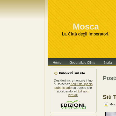
Mosca
La Città degli Imperatori.
Home
Geografia e Clima
Storia
Pubblicità sul sito
Post
Desideri incrementare il tuo
bussiness?
Acquista spazio
pubblicitario
su questo sito
accedendo ad
Edizioni
Virtuali
.
Siti 
May 3