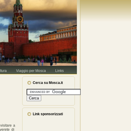
Va bene, grazie
Leggi di più.
ltura
Viaggio per Mosca
Links
Cerca su Mosca.it
Link sponsorizzati
visitare a
verete di