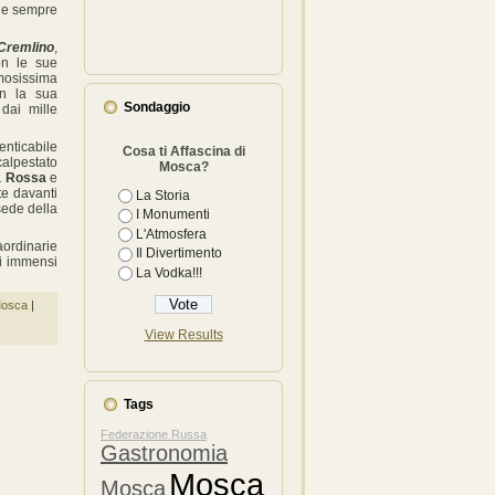
o e sempre
remlino
,
con le sue
osissima
n la sua
Sondaggio
 dai mille
ticabile
Cosa ti Affascina di
calpestato
Mosca?
a Rossa
e
te davanti
La Storia
ede della
I Monumenti
L'Atmosfera
aordinarie
Il Divertimento
oi immensi
La Vodka!!!
 Mosca
|
View Results
Tags
Federazione Russa
Gastronomia
Mosca
Mosca