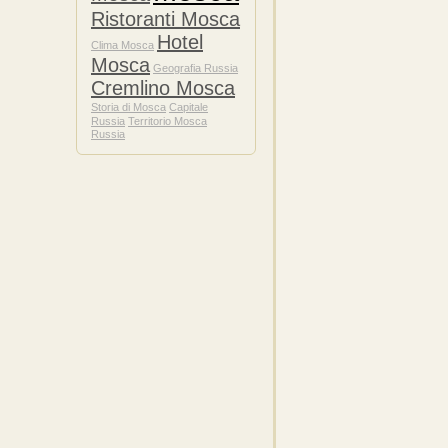
Ristoranti Mosca
Hotel
Clima Mosca
Mosca
Geografia Russia
Cremlino Mosca
Storia di Mosca
Capitale
Russia
Territorio Mosca
Russia