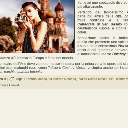
fronte ad uno spettacolo divers
più affascinante.
Partendo dal famosissimo
C
parte più antica della città, 
mura fortificate e la fam
Cattedrale di San Basilio
co
caratteristica cupola a cipolla
colori.
Sensazione unica e indimen
quella che proverete una volta 
il suolo della celeberrima
Piazz
ancor di più quando vi ritrovere
al famosissimo
teatro Bolshoy
s
 danza più famosa in Europa e forse nel mondo.
bel teatro dell’Arte dove vennero messe in scena per la prima volta le opere più str
iori drammaturghi russi, come
Tolstoj
e
Cechov
, Mosca vi stupirà anche per i su
di
,
parchi
e
giardini botanici
.
d in |
Tags:
Cremlino Mosca
,
da Visitare a Mosca
,
Piazza Rossa Mosca
,
Siti Turistici
ents Closed