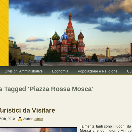
Divisioni Amministrative
Economia
Popolazione e Religione
Cu
s Tagged ‘Piazza Rossa Mosca’
Turistici da Visitare
0th, 2010 |
Author:
admin
Talmente tanti sono i luoghi da 
Mosca
che ogni giorno vi ritro