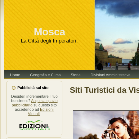
Va bene, grazie
Leggi di più.
Mosca
La Città degli Imperatori.
Home
Geografia e Clima
Storia
Divisioni Amministrative
Siti Turistici da Vi
Pubblicità sul sito
Desideri incrementare il tuo
bussiness?
Acquista spazio
pubblicitario
su questo sito
accedendo ad
Edizioni
Virtuali
.