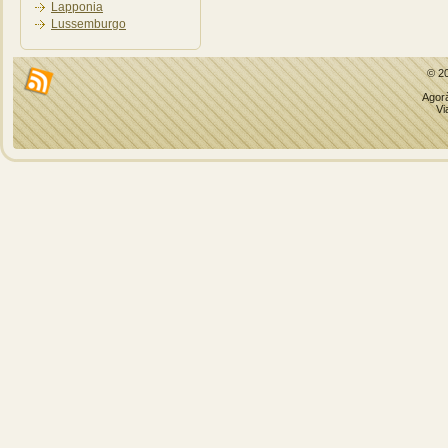
Lapponia
Lussemburgo
© 2
Agorà
Vi