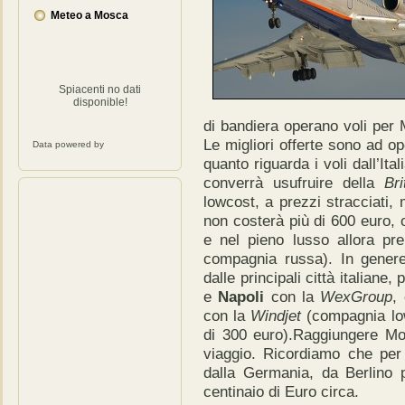
Meteo a Mosca
Spiacenti no dati
disponible!
di bandiera operano voli per 
Le migliori offerte sono ad o
Data powered by
quanto riguarda i voli dall’Ita
converrà usufruire della
Br
lowcost, a prezzi stracciati,
non costerà più di 600 euro, 
e nel pieno lusso allora pr
compagnia russa). In genere
dalle principali città italian
e
Napoli
con la
WexGroup
,
con la
Windjet
(compagnia low
di 300 euro).Raggiungere Mo
viaggio. Ricordiamo che pe
dalla Germania, da Berlino 
centinaio di Euro circa.