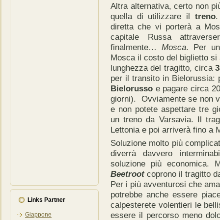
Altra alternativa, certo non
quella di utilizzare il
treno
.
diretta che vi porterà a Mosc
capitale Russa attraver
finalmente…
Mosca
. Per un
Mosca il costo del biglietto si
lunghezza del tragitto, circa
3
per il transito in Bielorussia
Bielorusso
e pagare circa 20 
giorni). Ovviamente se non vo
e non potete aspettare tre gi
un treno da Varsavia. Il tragi
Lettonia e poi arriverà fino a
Soluzione molto più complicat
diverrà davvero intermina
soluzione più economica.
Beetroot
coprono il tragitto 
Per i più avventurosi che ama
potrebbe anche essere piace
Links Partner
calpesterete volentieri le be
essere il percorso meno dol
Giappone