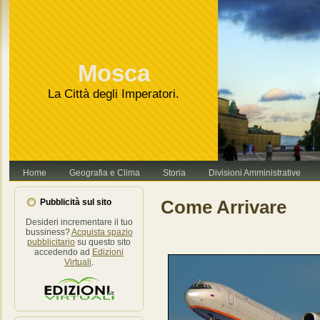
Va bene, grazie
Leggi di più.
Mosca
La Città degli Imperatori.
Home
Geografia e Clima
Storia
Divisioni Amministrative
Come Arrivare
Pubblicità sul sito
Desideri incrementare il tuo
bussiness?
Acquista spazio
pubblicitario
su questo sito
accedendo ad
Edizioni
Virtuali
.