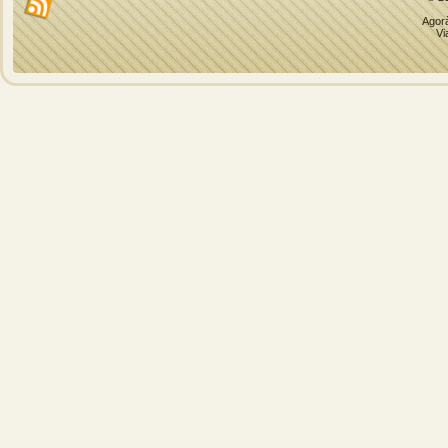
Agorà
Vi