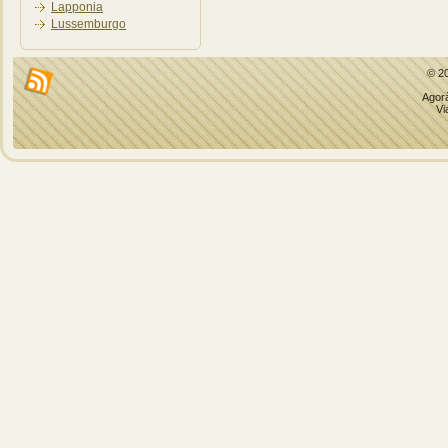
Lapponia
Lussemburgo
© 2
Agorà
Vi