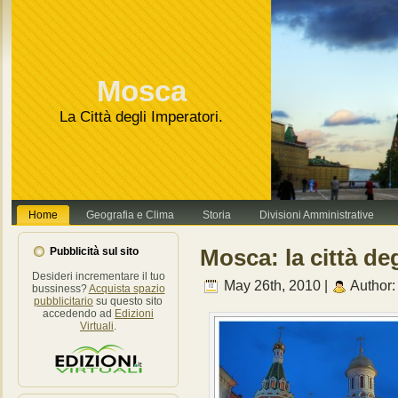
Va bene, grazie
Leggi di più.
Mosca
La Città degli Imperatori.
Home
Geografia e Clima
Storia
Divisioni Amministrative
Mosca: la città deg
Pubblicità sul sito
Desideri incrementare il tuo
May 26th, 2010 |
Author
bussiness?
Acquista spazio
pubblicitario
su questo sito
accedendo ad
Edizioni
Virtuali
.