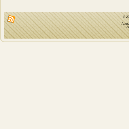
© 2
Agorà
Vi