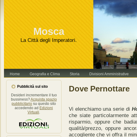
Va bene, grazie
Leggi di più.
Mosca
La Città degli Imperatori.
Home
Geografia e Clima
Storia
Divisioni Amministrative
Dove Pernottare
Pubblicità sul sito
Desideri incrementare il tuo
bussiness?
Acquista spazio
pubblicitario
su questo sito
Vi elenchiamo una serie di
H
accedendo ad
Edizioni
Virtuali
.
che siate particolarmente att
risparmio, oppure che badiat
qualità/prezzo, oppure anco
accogliente che vi offra il m