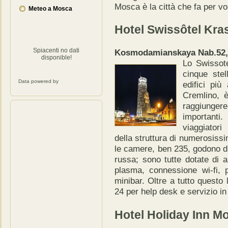
Mosca è la città che fa per vo
Meteo a Mosca
Hotel Swissôtel Kra
Spiacenti no dati
Kosmodamianskaya Nab.52, 
disponible!
Lo Swissote
cinque ste
Data powered by
edifici più
Cremlino, 
raggiungere
importanti.
viaggiatori
della struttura di numerosissi
le camere, ben 235, godono di
russa; sono tutte dotate di a
plasma, connessione wi-fi, 
minibar. Oltre a tutto questo 
24 per help desk e servizio i
Hotel Holiday Inn Mo