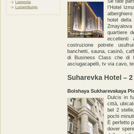
Se fate part
Lapponia
l’Hotel Izm
Lussemburgo
alberghier
hotel della
Zmayalova 
quartiere de
eccellenti
costruzione potrete usufru
banchetti, sauna, casinò, caf
di Business Class che di F
asciugacapelli, tv via cavo, 
Suharevka Hotel – 2 
Bolshaya Sukharevskaya Pl
Dulcis in f
città, ubica
bel 2 stell
pochi minut
È perfetto p
dover spend